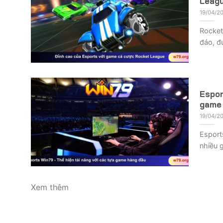
Leag
19/04/2
Rocket
đáo, đư
Espor
game
19/04/2
Esport
nhiều g
Xem thêm