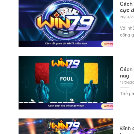
Cách 
cực đ
20/04/2
Với nh
cổng g
Cách 
nay
19/04/2
Thẻ phạ
Đỉnh 