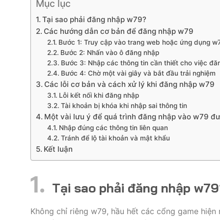
Mục lục
Tại sao phải đăng nhập w79?
Các hướng dẫn cơ bản để đăng nhập w79
Bước 1: Truy cập vào trang web hoặc ứng dụng w
Bước 2: Nhấn vào ô đăng nhập
Bước 3: Nhập các thông tin cần thiết cho việc đ
Bước 4: Chờ một vài giây và bắt đầu trải nghiệm
Các lỗi cơ bản và cách xử lý khi đăng nhập w79
Lỗi kết nối khi đăng nhập
Tài khoản bị khóa khi nhập sai thông tin
Một vài lưu ý để quá trình đăng nhập vào w79 đư
Nhập đúng các thông tin liên quan
Tránh để lộ tài khoản và mật khẩu
Kết luận
Tại sao phải đăng nhập w79
Không chỉ riêng w79, hầu hết các cổng game hiện 