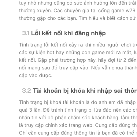
tuy nhỏ nhưng cũng có sức ảnh hưởng lớn đến trải 
thường xuyên. Các chuyên gia tại cổng game w79 
thường gặp cho các bạn. Tìm hiểu và biết cách xử
Lỗi kết nối khi đăng nhập
Tình trạng lỗi kết nối xảy ra khi nhiều người chơi
các sự kiện hot hay những con game mới ra mắt, lư
kết nối. Gặp phải trường hợp này, hãy đợi từ 2 đế
nối mạng sau đó truy cập vào. Nếu vẫn chưa thành 
cập vào được.
Tài khoản bị khóa khi nhập sai thôn
Tình trạng bị khoá tài khoản là do anh em đã nhập 
quá 3 lần. Để tránh tình trạng bị lừa đảo nên các 
nhắn tin với bộ phận chăm sóc khách hàng, làm t
là truy cập chính xác trang web. Cung cấp đúng th
Chỉ cần cung cấp đúng thông tin là bạn đã có thể