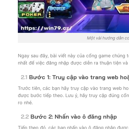
Một vài hướng dẫn cơ
Ngay sau đây, bài viết này của cổng game chúng 
nhất để việc đăng nhập được diễn ra thuận tiện và
Bước 1: Truy cập vào trang web h
Trước tiên, các bạn hãy truy cập vào trang web h
được bước tiếp theo. Lưu ý, hãy truy cập đúng cổ
ro nhé.
Bước 2: Nhấn vào ô đăng nhập
Tiếp theo đó, các bạn nhấn vào ô đăng nhập được h