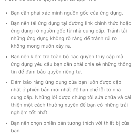
Bạn cần phải xác minh nguồn gốc của ứng dụng.
Bạn nên tải ứng dụng tại đường link chính thức hoặc
ứng dụng rõ nguồn gốc từ nhà cung cấp. Tránh tải
những ứng dụng không rõ ràng để tránh rủi ro
không mong muốn xảy ra.
Bạn nên kiểm tra toàn bộ các quyền truy cập mà
ứng dụng yêu cầu bạn cần phải chia sẻ những thông
tin để đảm bảo quyền riêng tư.
Đảm bảo rằng ứng dụng của bạn luôn được cập
nhật ở phiên bản mới nhất để hạn chế lỗi từ nhà
cung cấp. Những lỗi được chúng tôi sửa chữa và cải
thiện một cách thường xuyên để bạn có những trải
nghiệm tốt nhất.
Bạn nên chọn phiên bản tương thích với thiết bị của
bạn.