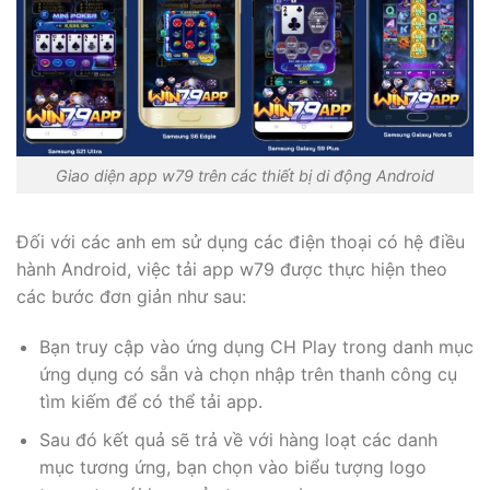
Giao diện app w79 trên các thiết bị di động Android
Đối với các anh em sử dụng các điện thoại có hệ điều
hành Android, việc tải app w79 được thực hiện theo
các bước đơn giản như sau:
Bạn truy cập vào ứng dụng CH Play trong danh mục
ứng dụng có sẵn và chọn nhập trên thanh công cụ
tìm kiếm để có thể tải app.
Sau đó kết quả sẽ trả về với hàng loạt các danh
mục tương ứng, bạn chọn vào biểu tượng logo