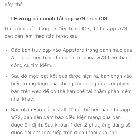
này nhé.
Hướng dẫn cách tải app w79 trên iOS
Đối với người dùng hệ điều hành IOS, để tải app w79
các bạn làm theo các bước sau:
Các bạn truy cập vào Appstore trong danh mục của
Apple và tiến hành tìm kiếm từ khoá w79 trên thanh
công cụ tìm kiếm.
Sau đó một loạt kết quả được hiện ra, bạn chọn vào
biểu tượng logo của chúng tôi tương ứng với phiên
bản trên web để có thể hạn chế tải nhầm phần mềm
nhái khác.
Bạn nhấn vào nút install để có thể tiến hành tải app
w79, bạn nên đảm bảo điều kiện mạng của bạn
được ổn định. Sau khoản 1 đến 2 phút, ứng dụng sẽ
được cài đặt trực tiếp trên điện thoại của bạn.