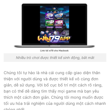
Nhiều trò chơi được thiết kế sinh động, bắt mắt
Chúng tôi tự hào là nhà cái cung cấp giao diện thân
thiện với người dùng và được thiết kế vô cùng đơn
giản, dễ sử dụng. Với bố cục bố trí một cách rõ ràng,
bạn có thể dễ dàng tìm thấy mọi game mà bạn yêu
thích một cách đơn giản. Chúng tôi mong muốn được
tối ưu hóa trải nghiệm của người dùng một cách nhanh
chóng nhất.