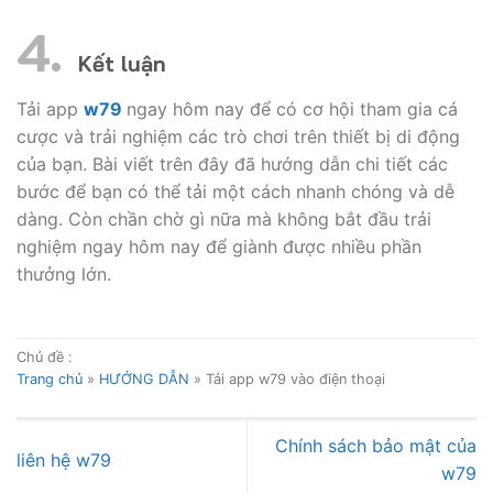
Kết luận
Tải app
w79
ngay hôm nay để có cơ hội tham gia cá
cược và trải nghiệm các trò chơi trên thiết bị di động
của bạn. Bài viết trên đây đã hướng dẫn chi tiết các
bước để bạn có thể tải một cách nhanh chóng và dễ
dàng. Còn chần chờ gì nữa mà không bắt đầu trải
nghiệm ngay hôm nay để giành được nhiều phần
thưởng lớn.
Chủ đề :
Trang chủ
»
HƯỚNG DẪN
»
Tải app w79 vào điện thoại
Chính sách bảo mật của
liên hệ w79
w79