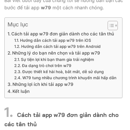
Bài viết dưới dây của chúng tôi sẽ hướng dẫn bạn các
bước để tải app
w79
một cách nhanh chóng.
Mục lục
Cách tải app w79 đơn giản dành cho các tân thủ
Hướng dẫn cách tải app w79 trên iOS
Hướng dẫn cách tải app w79 trên Android
Những lý do bạn nên chọn và tải app w79
Sự tiện lợi khi bạn tham gia trải nghiệm
Đa dạng trò chơi trên w79
Được thiết kế hài hoà, bắt mắt, dễ sử dụng
W79 tung nhiều chương trình khuyến mãi hấp dẫn
Những lợi ích khi tải app w79
Kết luận
Cách tải app w79 đơn giản dành cho
các tân thủ