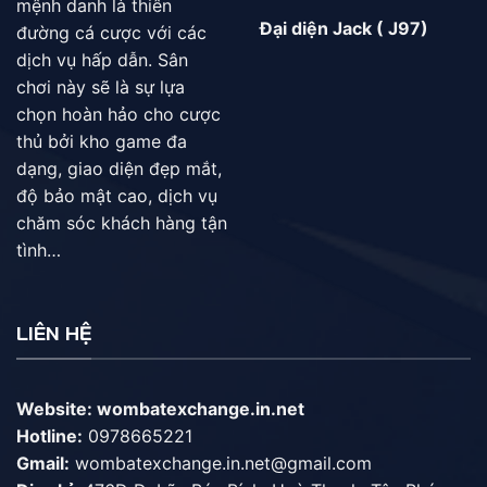
mệnh danh là thiên
Đại diện Jack ( J97)
đường cá cược với các
dịch vụ hấp dẫn. Sân
chơi này sẽ là sự lựa
chọn hoàn hảo cho cược
thủ bởi kho game đa
dạng, giao diện đẹp mắt,
độ bảo mật cao, dịch vụ
chăm sóc khách hàng tận
tình…
LIÊN HỆ
Website:
wombatexchange.in.net
Hotline:
0978665221
Gmail:
wombatexchange.in.net@gmail.com