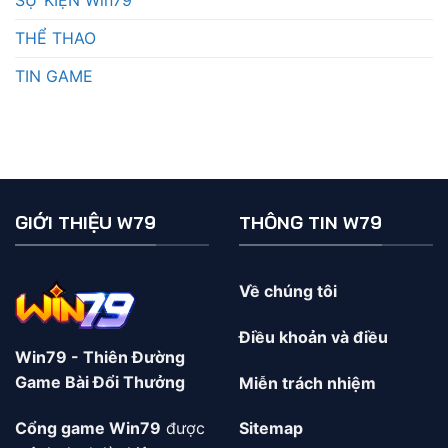
THỂ THAO
TIN GAME
GIỚI THIỆU W79
THÔNG TIN W79
Về chúng tôi
Điều khoản và điều
Win79 - Thiên Đường
Game Bài Đổi Thưởng
Miễn trách nhiệm
Cổng game Win79
được
Sitemap