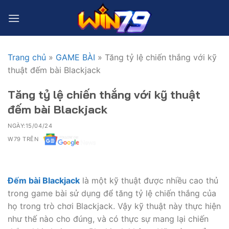
Bỏ
qua
nội
dung
Trang chủ
»
GAME BÀI
»
Tăng tỷ lệ chiến thắng với kỹ
thuật đếm bài Blackjack
Tăng tỷ lệ chiến thắng với kỹ thuật
đếm bài Blackjack
NGÀY:
15/04/24
W79 TRÊN
Đếm bài Blackjack
là một kỹ thuật được nhiều cao thủ
trong game bài sử dụng để tăng tỷ lệ chiến thắng của
họ trong trò chơi Blackjack. Vậy kỹ thuật này thực hiện
như thế nào cho đúng, và có thực sự mang lại chiến