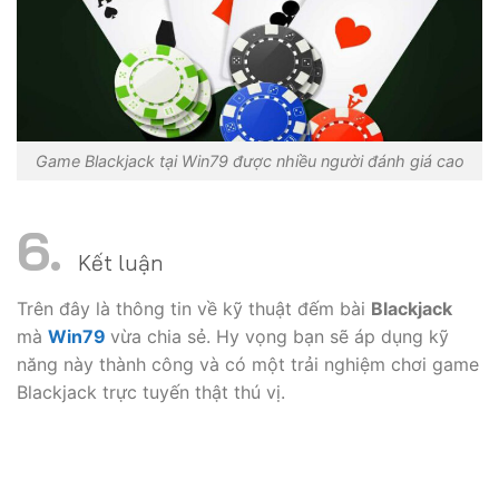
Game Blackjack tại Win79 được nhiều người đánh giá cao
Kết luận
Trên đây là thông tin về kỹ thuật đếm bài
Blackjack
mà
Win79
vừa chia sẻ. Hy vọng bạn sẽ áp dụng kỹ
năng này thành công và có một trải nghiệm chơi game
Blackjack trực tuyến thật thú vị.