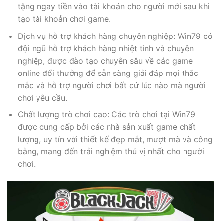
tặng ngay tiền vào tài khoản cho người mới sau khi
tạo tài khoản chơi game.
Dịch vụ hỗ trợ khách hàng chuyên nghiệp: Win79 có
đội ngũ hỗ trợ khách hàng nhiệt tình và chuyên
nghiệp, được đào tạo chuyên sâu về các game
online đổi thưởng để sẵn sàng giải đáp mọi thắc
mắc và hỗ trợ người chơi bất cứ lúc nào mà người
chơi yêu cầu.
Chất lượng trò chơi cao: Các trò chơi tại Win79
được cung cấp bởi các nhà sản xuất game chất
lượng, uy tín với thiết kế đẹp mắt, mượt mà và công
bằng, mang đến trải nghiệm thú vị nhất cho người
chơi.