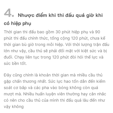
Nhược điểm khi thi đấu quá giờ khi
có hiệp phụ
Thời gian thi đấu bao gồm 30 phút hiệp phụ và 90
phút thi đấu chính thức, tổng cộng 120 phút, chưa kể
thời gian bù giờ trong mỗi hiệp. Với thời lượng trận đấu
lớn như vậy, cầu thủ sẽ phải đối mặt với kiệt sức và bị
đuối. Chạy liên tục trong 120 phút đòi hỏi thể lực và
sức bền tốt.
Đây cũng chính là khoản thời gian mà nhiều cầu thủ
gặp chấn thương nhất. Sức lực hao tổn dẫn đến kiểm
soát cơ bắp và các pha vào bóng không còn quá
mượt mà. Nhiều huấn luyện viên thường hay cân nhắc
có nên cho cầu thủ của mình thi đấu quá lâu đến như
vậy không