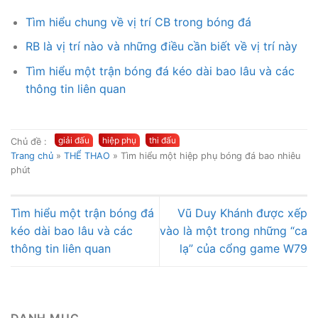
Tìm hiểu chung về vị trí CB trong bóng đá
RB là vị trí nào và những điều cần biết về vị trí này
Tìm hiểu một trận bóng đá kéo dài bao lâu và các
thông tin liên quan
Chủ đề :
Trang chủ
»
THỂ THAO
»
Tìm hiểu một hiệp phụ bóng đá bao nhiêu
phút
Tìm hiểu một trận bóng đá
Vũ Duy Khánh được xếp
kéo dài bao lâu và các
vào là một trong những “ca
thông tin liên quan
lạ” của cổng game W79
DANH MỤC