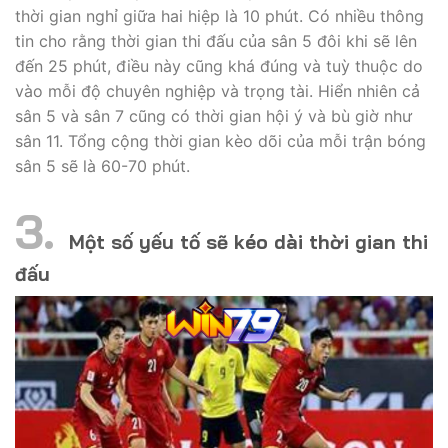
thời gian nghỉ giữa hai hiệp là 10 phút. Có nhiều thông
tin cho rằng thời gian thi đấu của sân 5 đôi khi sẽ lên
đến 25 phút, điều này cũng khá đúng và tuỳ thuộc do
vào mỗi độ chuyên nghiệp và trọng tài. Hiển nhiên cả
sân 5 và sân 7 cũng có thời gian hội ý và bù giờ như
sân 11. Tổng cộng thời gian kèo dõi của mỗi trận bóng
sân 5 sẽ là 60-70 phút.
Một số yếu tố sẽ kéo dài thời gian thi
đấu