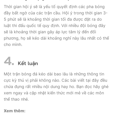
Thời gian hội ý sẽ là yếu tố quyết định các pha bóng
đầy bất ngờ của các trận cầu. Hội ý trong thời gian 3-
5 phút sẽ là khoảng thời gian tối đa được đặt ra do
luật thi đấu quốc tế quy định. Với nhiều đội bóng đây
sẽ là khoảng thời gian gây áp lực tâm lý đến đối
phương, họ sẽ kéo dài khoảng nghỉ này lâu nhất có thể
cho mình.
Kết luận
Một trận bóng đá kéo dài bao lâu là những thông tin
cực kỳ thú vị phải không nào. Các bài viết tại đây đều
chứa đựng rất nhiều nội dung hay ho. Bạn đọc hãy ghé
xem ngay và cập nhật kiến thức mới mẻ về các môn
thể thao nhé.
Xem thêm: