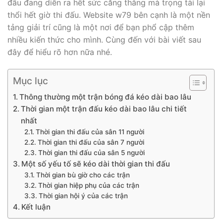
đấu đang diễn ra hết sức căng thẳng mà trọng tài lại
thổi hết giờ thi đấu. Website w79 bên cạnh là một nền
tảng giải trí cũng là một nơi để bạn phổ cập thêm
nhiều kiến thức cho mình. Cùng đến với bài viết sau
đây để hiểu rõ hơn nữa nhé.
Mục lục
Thông thường một trận bóng đá kéo dài bao lâu
Thời gian một trận đấu kéo dài bao lâu chi tiết
nhất
Thời gian thi đấu của sân 11 người
Thời gian thi đấu của sân 7 người
Thời gian thi đấu của sân 5 người
Một số yếu tố sẽ kéo dài thời gian thi đấu
Thời gian bù giờ cho các trận
Thời gian hiệp phụ của các trận
Thời gian hội ý của các trận
Kết luận